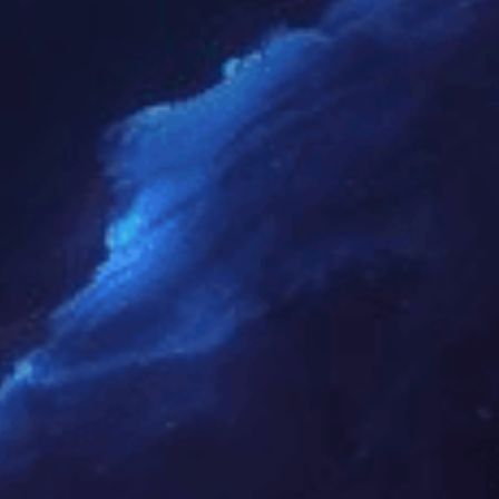
动度测定仪、全自动胶质层指数测定仪的。