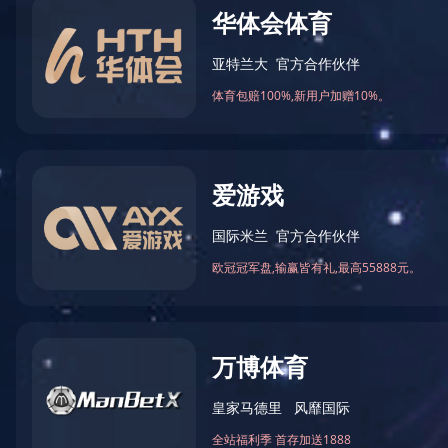
质量为先 信誉为重 管理为本 服务
Quality first, reputation first, management first, service sincere
乐竞网页版登录入口-乐竞（
乐竞网页版登录入口-乐竞（中国） 成立于2002年，注册资金
专业从事冶金实验设备研发、生产和销售的高新技术企业。公