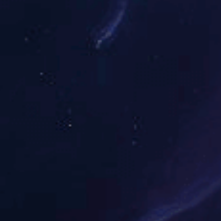
铁精粉
生球检验及焙烧设备
乐竞网页版登录入口-乐竞
（中国）
焦化行业检测及优化配煤设
备
球团矿、烧结矿、块矿高温
冶金性能检测系统
QTHY-01直接还原炉用铁
烧结、球团优化配矿研究设
金属化率测定装置 （
备
高炉配吹煤检测设备
冶金渣、保护渣等高温物性
检测设备