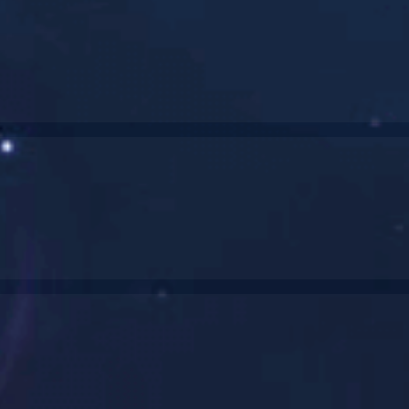
好消息：我公司研发的焦炭反应性制样系统，全部制样过程机械
冶金实
为诚
通过ISO
Passed ISO900
中国）
2000万元，占地面积5000平方米，是一家
司现有员工200余人，设有独立的产品研发小