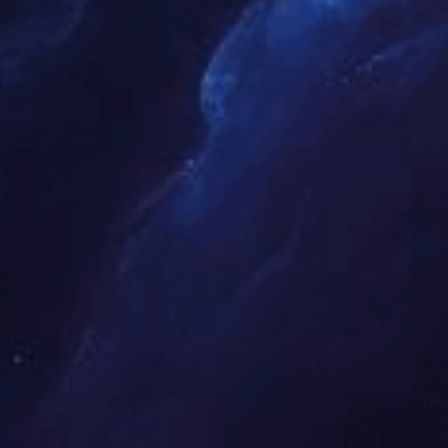
咨询电话 0412-8252920、0412-8252