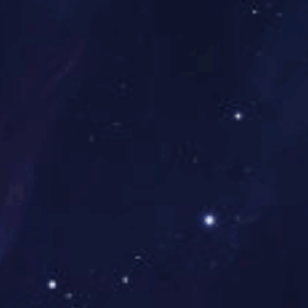
QTDF-01直接还原炉用铁矿石低温动态
测定仪
矿石还原性、膨胀性及
TG分析仪）